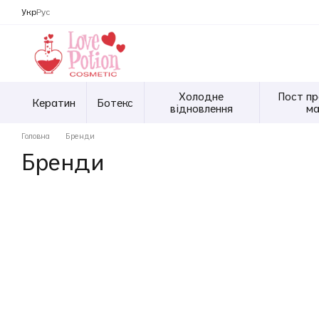
Перейти до основного контенту
Укр
Рус
Холодне
Пост пр
Кератин
Ботекс
відновлення
ма
Головна
Бренди
Бренди