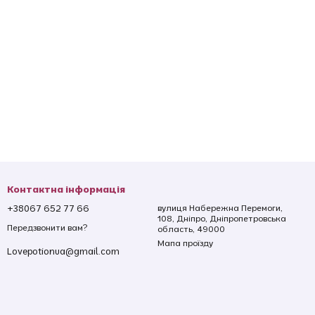
Контактна інформація
+38067 652 77 66
вулиця Набережна Перемоги,
108, Дніпро, Дніпропетровська
Передзвонити вам?
область, 49000
Мапа проїзду
Lovepotionua@gmail.com