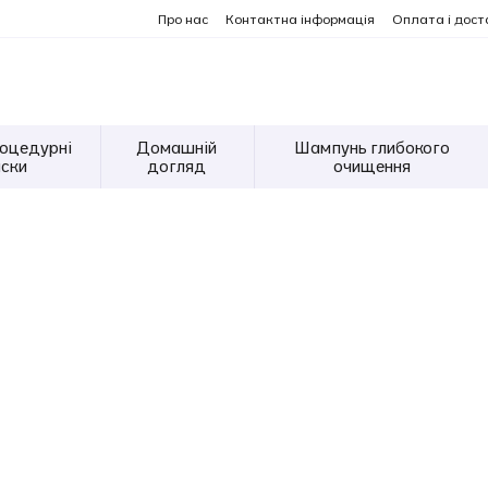
Про нас
Контактна інформація
Оплата і дост
оцедурні
Домашній
Шампунь глибокого
ски
догляд
очищення