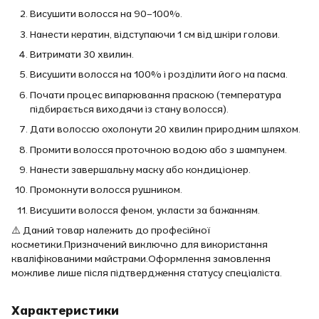
Висушити волосся на 90–100%.
Нанести кератин, відступаючи 1 см від шкіри голови.
Витримати 30 хвилин.
Висушити волосся на 100% і розділити його на пасма.
Почати процес випарювання праскою (температура
підбирається виходячи із стану волосся).
Дати волоссю охолонути 20 хвилин природним шляхом.
Промити волосся проточною водою або з шампунем.
Нанести завершальну маску або кондиціонер.
Промокнути волосся рушником.
Висушити волосся феном, укласти за бажанням.
⚠️ Даний товар належить до професійної
косметики.Призначений виключно для використання
кваліфікованими майстрами.Оформлення замовлення
можливе лише після підтвердження статусу спеціаліста.
Характеристики