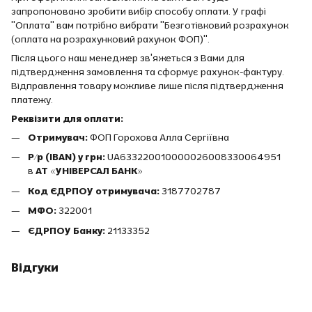
запропоновано зробити вибір способу оплати. У графі
"Оплата" вам потрібно вибрати "Безготівковий розрахунок
(оплата на розрахунковий рахунок ФОП)".
Після цього наш менеджер зв'яжеться з Вами для
підтвердження замовлення та сформує рахунок-фактуру.
Відправлення товару можливе лише після підтвердження
платежу.
Реквізити для оплати:
Отримувач:
ФОП Горохова Алла Сергіївна
Р/р (IBAN) у грн:
UA633220010000026008330064951
в
АТ «УНІВЕРСАЛ БАНК»
Код ЄДРПОУ отримувача:
3187702787
МФО:
322001
ЄДРПОУ Банку:
21133352
Відгуки