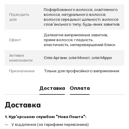
Пофарбованого волосся, освітленого
Підходить
волосся, натурального волосся,
для
волосся середньої щільності, волосся
слов'янського типу, будь-яких завитків
Делікатне випрямлення завитків,
Ефект
пряме волосся, гладкість,
еластичність, неперевершений блиск
Активні
Олія Аргани, олія Моної, олія Мірри
компоненти
Призначення
Тільки для професійного випрямлення
Доставка
Оплата
Доставка
1. Кур'єрською службою "Нова Пошта":
У відділення (за тарифами перевізника)