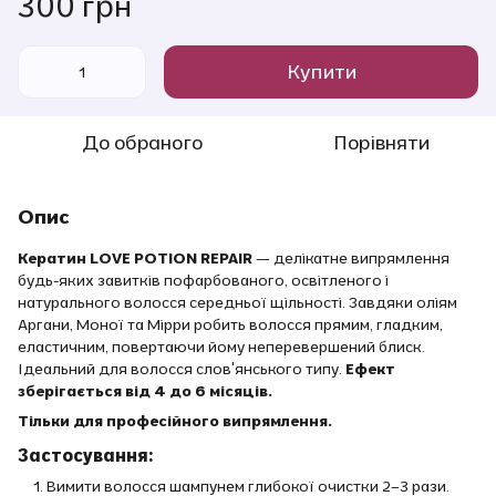
300 грн
Купити
До обраного
Порівняти
Опис
Кератин LOVE POTION REPAIR
— делікатне випрямлення
будь-яких завитків пофарбованого, освітленого і
натурального волосся середньої щільності. Завдяки оліям
Аргани, Моної та Мірри робить волосся прямим, гладким,
еластичним, повертаючи йому неперевершений блиск.
Ідеальний для волосся слов'янського типу.
Ефект
зберігається від 4 до 6 місяців.
Тільки для професійного випрямлення.
Застосування:
Вимити волосся шампунем глибокої очистки 2–3 рази.