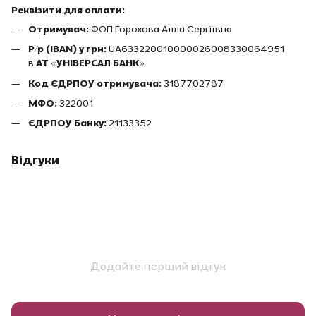
Реквізити для оплати:
Отримувач:
ФОП Горохова Алла Сергіївна
Р/р (IBAN) у грн:
UA633220010000026008330064951
в
АТ «УНІВЕРСАЛ БАНК»
Код ЄДРПОУ отримувача:
3187702787
МФО:
322001
ЄДРПОУ Банку:
21133352
Відгуки
Додайте перший відгук