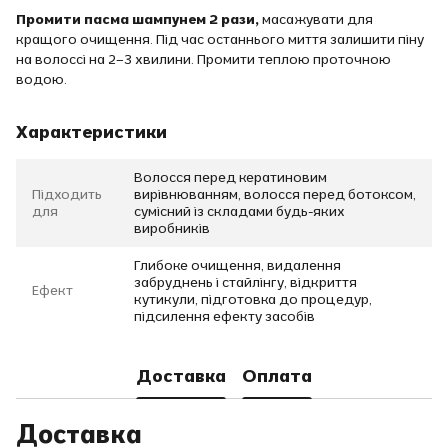
Промити пасма шампунем 2 рази,
масажувати для
кращого очищення. Під час останнього миття залишити піну
на волоссі на 2–3 хвилини. Промити теплою проточною
водою.
Характеристики
Волосся перед кератиновим
Підходить
вирівнюванням, волосся перед ботоксом,
для
сумісний із складами будь-яких
виробників
Глибоке очищення, видалення
забруднень і стайлінгу, відкриття
Ефект
кутикули, підготовка до процедур,
підсилення ефекту засобів
Доставка
Оплата
Доставка