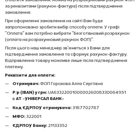
за реквізитами (рахунок-фактура) після підтвердження
замовлення.
При оформленні замовлення на сайті Вам буде
запропоновано зробити вибір способу оплати. У графі
"Оплата" вам потрібно вибрати "Безготівковий розрахунок
(оплата на розрахунковий рахунок ФОП)".
Після цього наш менеджер зв'яжеться з Вами для
підтвердження замовлення та сформує рахунок-фактуру.
Відправлення товару можливе лише після підтвердження
платежу.
Реквізити для оплати:
Отримувач:
ФОП Горохова Алла Сергіївна
Р/р (IBAN) у грн:
UA633220010000026008330064951
в
АТ «УНІВЕРСАЛ БАНК»
Код ЄДРПОУ отримувача:
3187702787
МФО:
322001
ЄДРПОУ Банку:
21133352